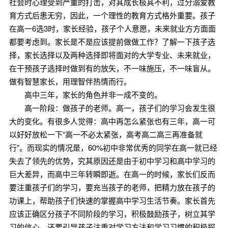
社会时心理受到严重的打击，对其成长极其不利，过分溺爱教
育方式后患无穷，因此，一个理性的教育方式格外重要。孩子
在高一6选3时，家长经验，孩子个人意愿，未来就业方方面面
都要考虑到。家长是不是应该提前做做工作？了解一下孩子选
择，家长选择以及两种选择即将面对的大学专业、未来就业，
在干预孩子选择时做到有的放矢，不一味施压，不一味盲从。
做有智慧家长，用理智伴热情而行。
高中三年，家长的角色并非一成不变的。
高一阶段：做孩子的老师。高一，孩子们的学习会发生很
大的变化。有很多人觉得：高中再怎么紧张也有三年，高一可
以好好放松一下“高一不必太紧张，高考高二高三再准备就
行”。而现实的情况是，60%初中非常优秀的同学在高一就已经
失去了领先的优势，究其原因还是由于初中学习和高中学习的
巨大差异，而高中三年转瞬即逝。在高一的时候，家长们反而
要注重孩子们的学习，要充当孩子的老师，把精力放在孩子的
功课上，帮助孩子们快速的掌握高中学习生活节奏。家长首先
应该正确区分孩子不同阶段的学习，积极鼓励孩子，树立其学
习的信心，还要引导孩子注重对学习方法和学习习惯的积极探