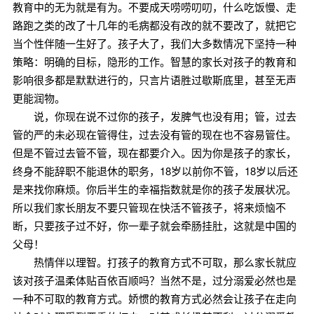
教育中的无为就是有为。不要成天唠唠叨叨，什么吃饭慢、走
路跑之类的改了十几年的毛病都没有改的就不要改了，就把它
当个性伴随一生好了。孩子大了，我们大多数情况下坚持一种
策略：明确的目标，隐形的工作。智慧的家长对孩子的教育和
影响很多都是默默进行的，只言片语胜过歇斯底里，甚至无声
更能润物。
说，你现在说不过你的孩子，发脾气也没有用；管，过去
管的严的未必现在管得住，过去没有管的现在也不容易管住。
但是不管过去管不管，现在都要介入。因为你是孩子的家长，
终身不能辞职不能退休的职务，18岁以前你不管，18岁以后还
是来找你麻烦。你后半生的幸福指数就是你的孩子发展状况。
所以我们家长朋友不要只管现在快活不管孩子，将来烦恼不
断，只要孩子过不好，你一辈子就会牵肠挂肚，这就是中国的
父母！
热情伴以理智。打孩子的教育方式不可取，那么家长就应
该对孩子温柔体贴百依百顺吗？当然不是，过分溺爱必然也是
一种不可取的教育方式。娇惯的教育方式必然会让孩子在走向