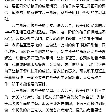
索，要正确分析孩子的成绩情况，对孩子的学习进行正确的评
估，最终的目的就是在高一阶段，帮孩子们打下坚实的学习基
础。
高二阶段：做孩子的朋友。进入高二，孩子们对紧张的高
中学习生活已经逐渐适应，同时，这一阶段的孩子们情绪最不
稳定，容易受外界影响，逆反心态也比较重。他会看不惯同
学、老师甚至是学校的一些做法，此时的你不能随声附和，同
仇敌忾，而应以一个朋友的身份，站在孩子的角度帮助孩子理
解这一切看似不好理解的事情，让他能理智、客观的地看待事
情，心悦诚服地服从管理。亲其师，方可信其道，我们最终是
为了让孩子健康快乐的成长。若家长有疑义，可以私下跟班主
任商量解决，一定不要先在孩子面前表露出来，只有家校合
作，孩子才能发展的更好。
高三阶段：做孩子的父母。步入高三，孩子们将面临人生
的一大关卡“高考”。这时候家长们要有身为父母的自觉，为孩
子高考做全面的准备。那么应该怎样做呢，下面三点教你如何
做一个优秀的高三家长。①储备高考知识，搜集高考重要信